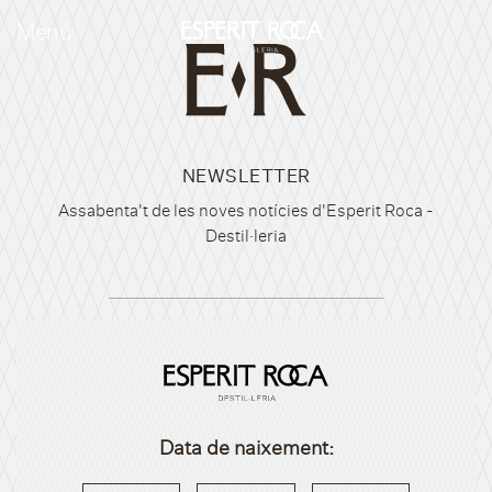
Menú
ca
NEWSLETTER
Assabenta't de les noves notícies d'Esperit Roca -
Destil·leria
EXPLORA
Productes
Experiència de tast
Botiga
Stories
Nosaltres
Valors
Data de naixement:
INSTAGRAM