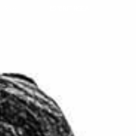
Menú
ca
es
en
fr