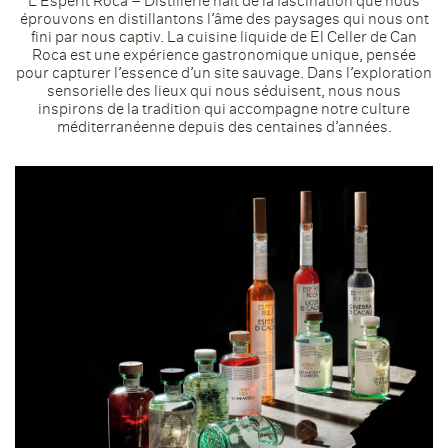
L’Esperit Roca – Distillerie naît de la fascination que nous
éprouvons en distillantons l’âme des paysages qui nous ont
fini par nous captiv. La cuisine liquide de El Celler de Can
Roca est une expérience gastronomique unique, pensée
pour capturer l’essence d’un site sauvage. Dans l’exploration
sensorielle des lieux qui nous séduisent, nous nous
inspirons de la tradition qui accompagne notre culture
méditerranéenne depuis des centaines d’années.