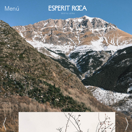
Menú
ca
es
en
fr