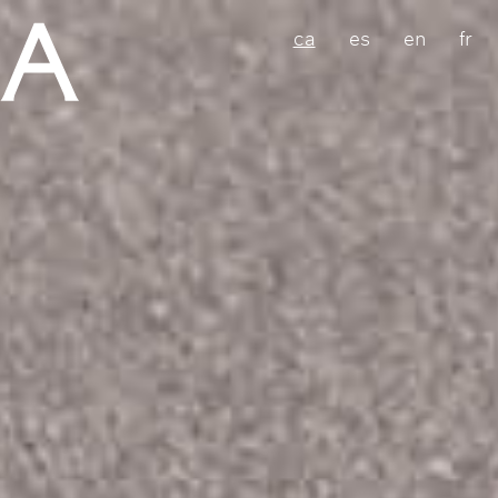
ca
es
en
fr